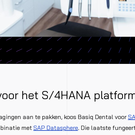
voor het S/4HANA platfor
agingen aan te pakken, koos Basiq Dental voor
S
mbinatie met
SAP Datasphere
. Die laatste fungeer