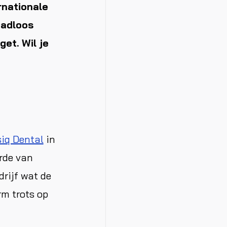
rnationale
aadloos
get. Wil je
iq Dental
in
arde van
rijf wat de
rm trots op