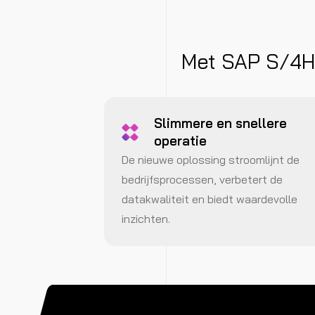
Met SAP S/4HA
Slimmere en snellere
operatie
De nieuwe oplossing stroomlijnt de
bedrijfsprocessen, verbetert de
datakwaliteit en biedt waardevolle
inzichten.