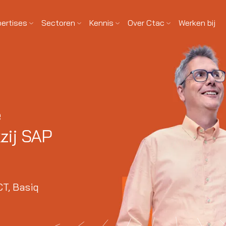
pertises
Sectoren
Kennis
Over Ctac
Werken bij
e
zij SAP
T, Basiq