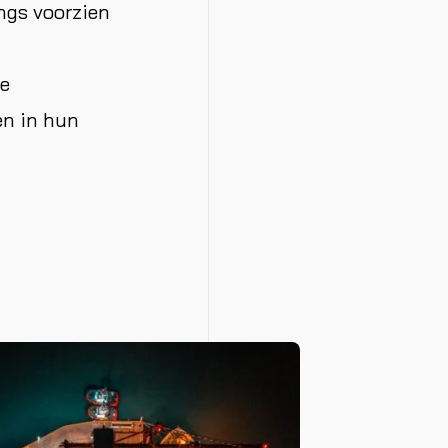
angs voorzien
e
en in hun