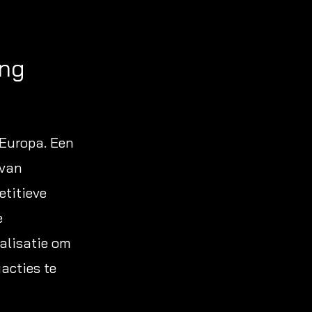
ing
 Europa. Een
 van
etitieve
e
ualisatie om
acties te