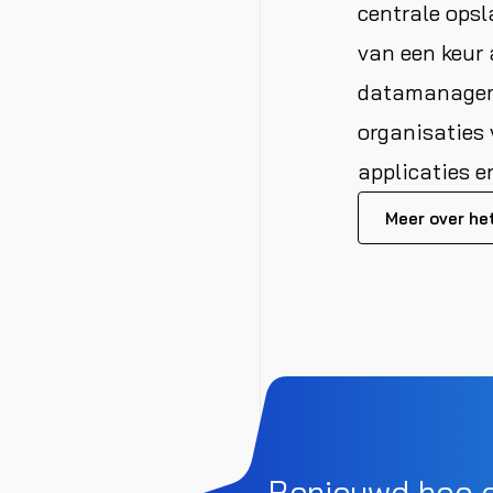
centrale opsl
van een keur 
datamanageme
organisaties
applicaties e
Meer over het
Benieuwd hoe 