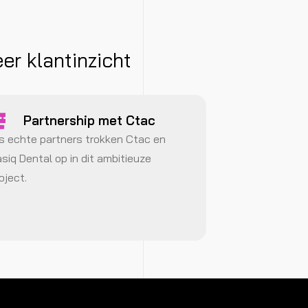
r klantinzicht
Partnership met Ctac
s echte partners trokken Ctac en
siq Dental op in dit ambitieuze
oject.