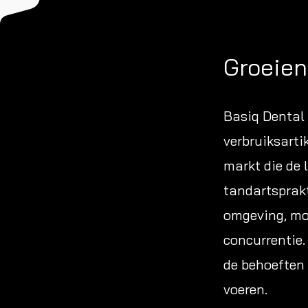
Groeien
Basiq Dental 
verbruiksarti
markt die de 
tandartsprakt
omgeving, moe
concurrentie.
de behoeften 
voeren.