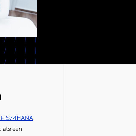
m
AP S/4HANA
t als een