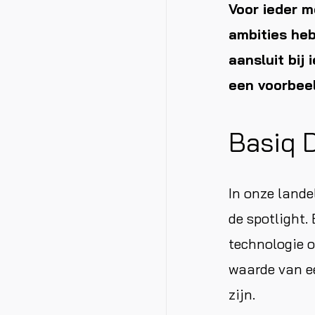
Voor ieder m
ambities heb
aansluit bij 
een voorbee
Basiq D
In onze land
de spotlight.
technologie o
waarde van ee
zijn.