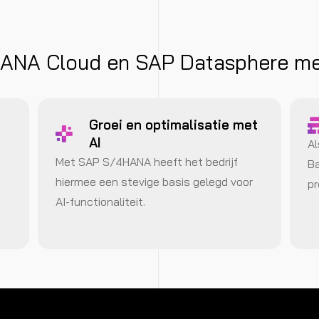
NA Cloud en SAP Datasphere mee
Groei en optimalisatie met
AI
Al
Met SAP S/4HANA heeft het bedrijf
Ba
hiermee een stevige basis gelegd voor
pr
AI-functionaliteit.