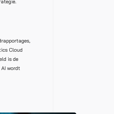
rategie.
drapportages,
tics Cloud
ld is de
 AI wordt