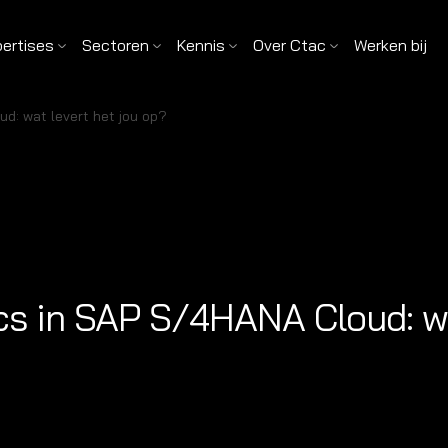
pertises
Sectoren
Kennis
Over Ctac
Werken bij
d: wat levert het jou op?
s in SAP S/4HANA Cloud: wat