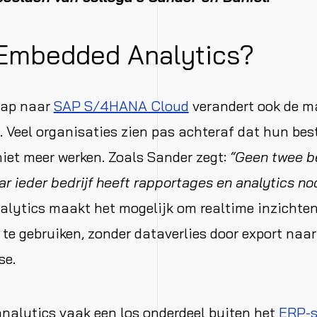
 Embedded Analytics?
tap naar
SAP S/4HANA Cloud
verandert ook de m
t. Veel organisaties zien pas achteraf dat hun be
iet meer werken. Zoals Sander zegt:
“Geen twee be
ar ieder bedrijf heeft rapportages en analytics nod
ytics maakt het mogelijk om realtime inzichten d
e gebruiken, zonder dataverlies door export naar
se.
nalytics vaak een los onderdeel buiten het
ERP-