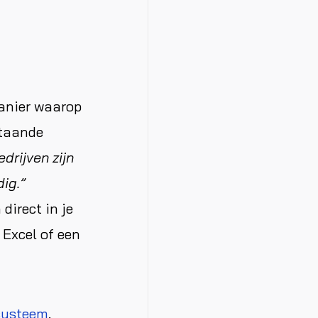
anier waarop
staande
drijven zijn
ig.”
irect in je
 Excel of een
systeem
.