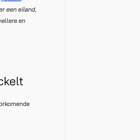
r een eiland,
ellere en
ckelt
oorkomende