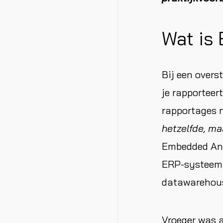
Wat is
Bij een overs
je rapporteer
rapportages n
hetzelfde, ma
Embedded Anal
ERP-systeem t
datawarehou
Vroeger was a