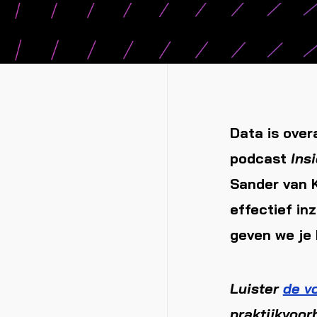
Data is over
podcast
Ins
Sander van K
effectief in
geven we je 
Luister
de vo
praktijkvoor