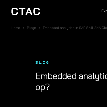
Ex
Home
Blogs
Embedded analytics in SAP S/4HANA Clou
BLOG
Embedded analytic
op?