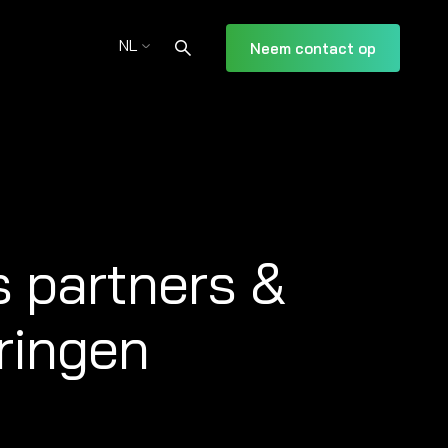
NL
Neem contact op
 partners &
eringen