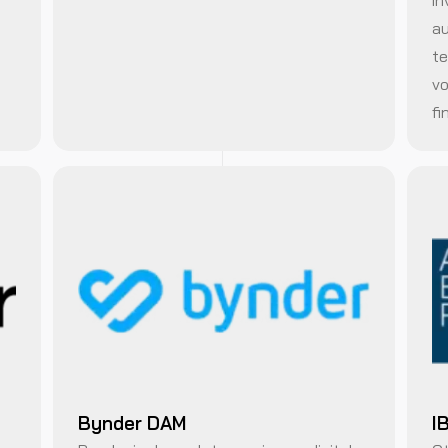
in
au
te
vo
fi
Bynder DAM
I