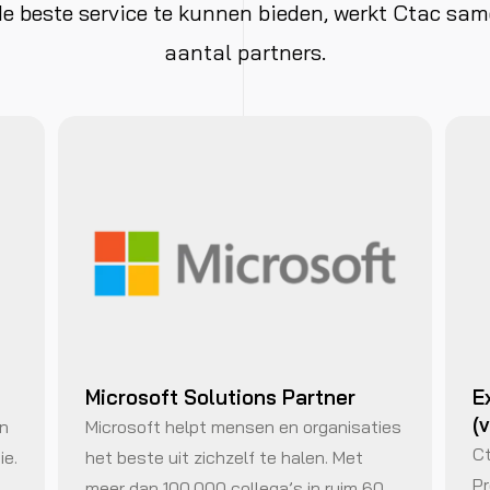
de beste service te kunnen bieden, werkt Ctac sa
aantal partners.
Microsoft Solutions Partner
E
(
en
Microsoft helpt mensen en organisaties
Ct
ie.
het beste uit zichzelf te halen. Met
Pr
meer dan 100.000 collega’s in ruim 60