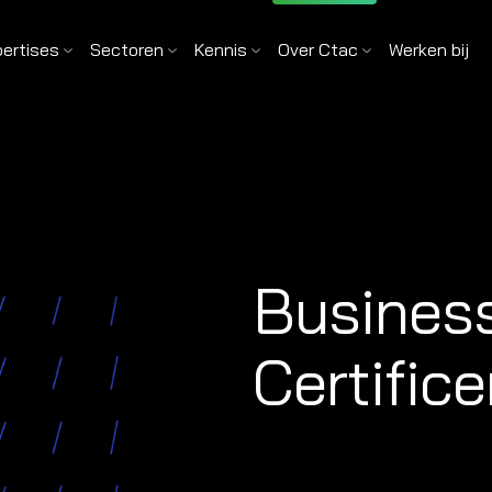
pertises
Sectoren
Kennis
Over Ctac
Werken bij
Business
Certific