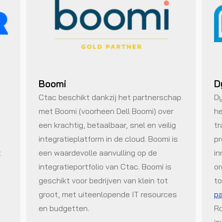
Boomi
D
Ctac beschikt dankzij het partnerschap
Dy
met Boomi (voorheen Dell Boomi) over
he
een krachtig, betaalbaar, snel en veilig
tr
integratieplatform in de cloud. Boomi is
pr
t
een waardevolle aanvulling op de
in
integratieportfolio van Ctac. Boomi is
or
geschikt voor bedrijven van klein tot
to
groot, met uiteenlopende IT resources
pa
en budgetten.
Ro