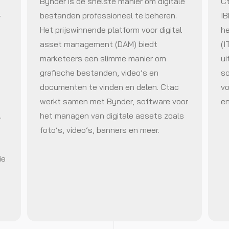
Bynder is de snelste manier om digitale
Ct
-
bestanden professioneel te beheren.
IB
Het prijswinnende platform voor digital
he
asset management (DAM) biedt
(I
marketeers een slimme manier om
ui
grafische bestanden, video’s en
so
documenten te vinden en delen. Ctac
vo
werkt samen met Bynder, software voor
en
.
het managen van digitale assets zoals
foto’s, video’s, banners en meer.
ie