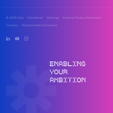
© 2026 Ctac
Disclaimer
Sitemap
Externe Privacy Statement
Cookies
Responsible Disclosure
ENABLING
YOUR
AMBITION