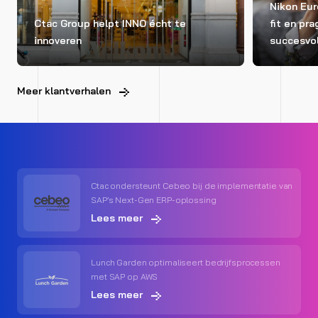
Nikon Eur
Ctac Group helpt INNO écht te
fit en pr
innoveren
succesvo
Meer klantverhalen
Ctac ondersteunt Cebeo bij de implementatie van
SAP’s Next-Gen ERP-oplossing
Lees meer
Lunch Garden optimaliseert bedrijfsprocessen
met SAP op AWS
Lees meer