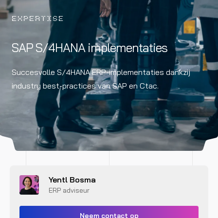
EXPERTISE
SAP S/4HANA implementaties
Succesvolle S/4HANA ERP-implementaties dankzij
industry best-practices van SAP en Ctac.
Yentl Bosma
ERP adviseur
Neem contact op