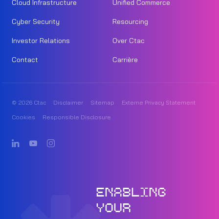
Cloud Infrastructure
Unified Commerce
Cyber Security
Resourcing
Investor Relations
Over Ctac
Contact
Carrière
© 2026 Ctac
Disclaimer
Sitemap
Externe Privacy Statement
Cookies
Responsible Disclosure
ENABLING
YOUR