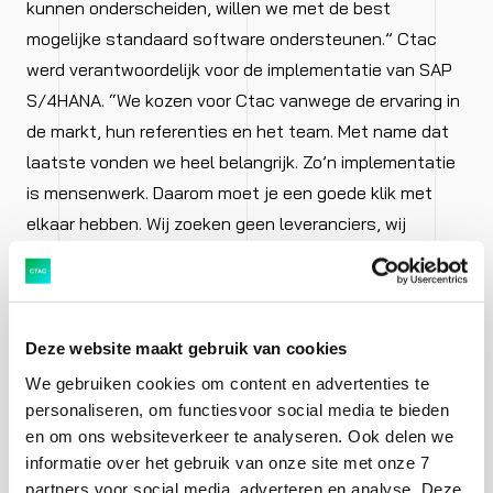
kunnen onderscheiden, willen we met de best
mogelijke standaard software ondersteunen.” Ctac
werd verantwoordelijk voor de implementatie van SAP
S/4HANA. “We kozen voor Ctac vanwege de ervaring in
de markt, hun referenties en het team. Met name dat
laatste vonden we heel belangrijk. Zo’n implementatie
is mensenwerk. Daarom moet je een goede klik met
elkaar hebben. Wij zoeken geen leveranciers, wij
zoeken partners die ons challengen. Die aanpak heeft
gewerkt”, vindt Vreeken. Hij heeft het gevoel dat
Technische Unie, Ctac, SAP en Manhattan gedurende
het project de standaard klant-leverancierrelatie
Deze website maakt gebruik van cookies
ontgroeiden.”Het is best een unieke situatie dat
We gebruiken cookies om content en advertenties te
mensen van Manhattan, SAP en Ctac ineens zo goed
personaliseren, om functiesvoor social media te bieden
en om ons websiteverkeer te analyseren. Ook delen we
met elkaar praten. Er ontstond een situatie waarin we
informatie over het gebruik van onze site met onze 7
met elkaar naar oplossingen zochten en er samen een
partners voor social media, adverteren en analyse. Deze