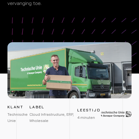
vervanging toe.
KLANT
LABEL
LEESTIJD
Technische
Cloud Infrastructure, ERP,
4 minuten
Unie
Wholesale