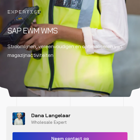
EXPERTISE
SAP EWM WMS
Stroomlijnen, vereenvoudigen en optimaliseren van
magazijnactiviteiten
Dana Langelaar
Wholesale Expert
Neem contact op