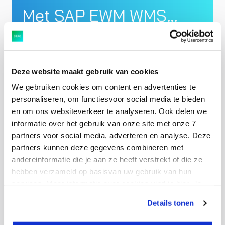
Met SAP EWM WMS…
Verhoog je arbeidsproductiviteit
Verminder je verspilling van goederen
Lever je foutloos en op tijd
Deze website maakt gebruik van cookies
Optimaliseer je het gebruik van je
We gebruiken cookies om content en advertenties te
schappen/magazijnlocaties
personaliseren, om functiesvoor social media te bieden
en om ons websiteverkeer te analyseren. Ook delen we
Traceer je in real-time alle
informatie over het gebruik van onze site met onze 7
magazijnbewegingen en transacties
partners voor social media, adverteren en analyse. Deze
partners kunnen deze gegevens combineren met
andereinformatie die je aan ze heeft verstrekt of die ze
hebben verzameld op basisvan uw gebruik van hun
services. Meer informatie over cookies vind je hier. Je
kunt je toestemming intrekken of je cookievoorkeuren
Details tonen
aanpassen via de CO-knop linksonder. Lees meer over
hoe wij jouw gegevensverwerken in onze privacy- en