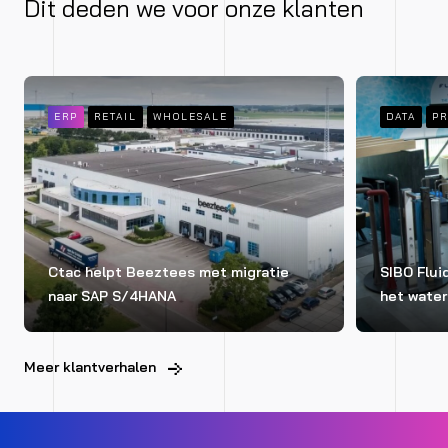
Dit deden we voor onze klanten
ERP
RETAIL
WHOLESALE
DATA
PR
Ctac helpt Beeztees met migratie
SIBO Fluid
naar SAP S/4HANA
het wate
Meer klantverhalen