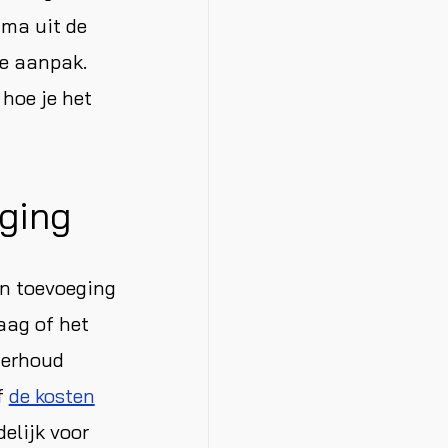
ma uit de
de aanpak.
 hoe je het
aging
en toevoeging
aag of het
nderhoud
f
de kosten
elijk voor