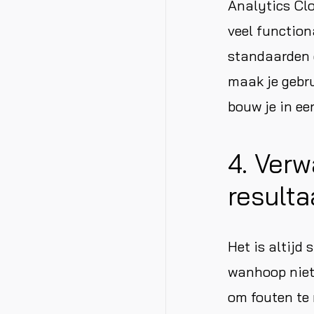
Analytics Cl
veel function
standaarden d
maak je gebru
bouw je in ee
4. Verw
resulta
Het is altijd
wanhoop niet a
om fouten te 