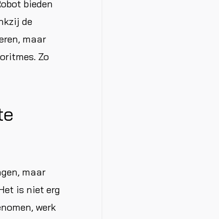
Robot bieden
nkzij de
deren, maar
oritmes. Zo
te
engen, maar
et is niet erg
genomen, werk