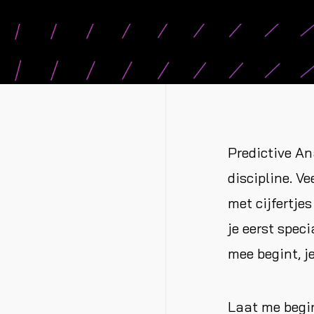
Predictive An
discipline. V
met cijfertje
je eerst spec
mee begint, j
Laat me begin