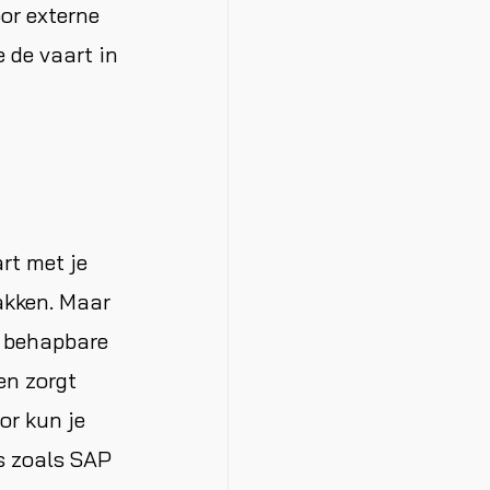
or externe
 de vaart in
rt met je
pakken. Maar
e, behapbare
ten zorgt
or kun je
s zoals SAP