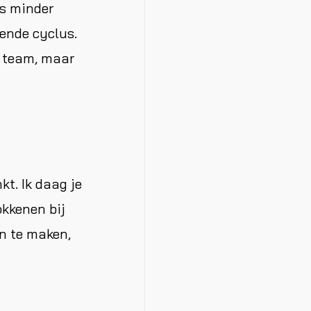
us minder
gende cyclus.
e team, maar
kt. Ik daag je
okkenen bij
n te maken,