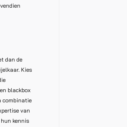
ovendien
et dan de
jelkaar. Kies
die
een blackbox
n combinatie
xpertise van
e hun kennis