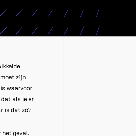
wikkelde
 moet zijn
 is waarvoor
dat als je er
r is dat zo?
 het geval.