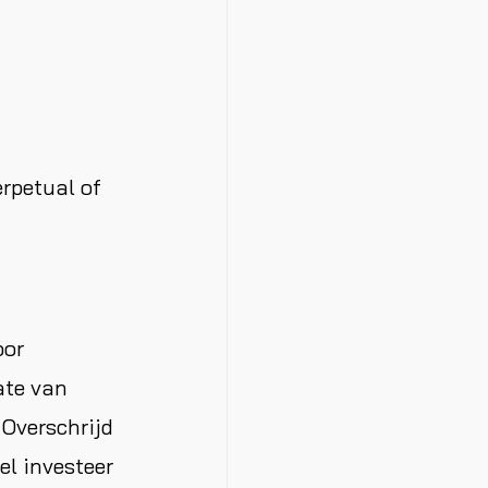
erpetual of
oor
ate van
 Overschrijd
el investeer