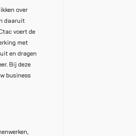
ikken over
an daaruit
Ctac voert de
erking met
uit en dragen
er. Bij deze
ouw business
amenwerken,