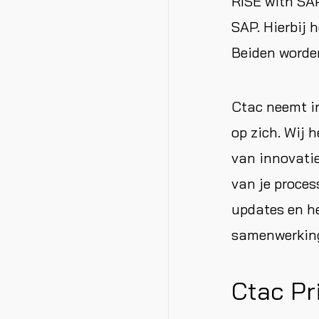
RISE with SAP
SAP. Hierbij 
Beiden worden
Ctac neemt in
op zich. Wij 
van innovatie
van je proce
updates en he
samenwerking
Ctac Pr