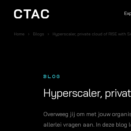
Ex
Home
Blogs
Hyperscaler, private cloud of RISE with 
BLOG
Hyperscaler, priva
Overweeg jij om met jouw organi
allerlei vragen aan. In deze blo