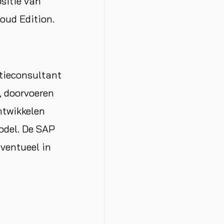
sitie van
loud Edition.
atieconsultant
, doorvoeren
ntwikkelen
odel. De SAP
ventueel in