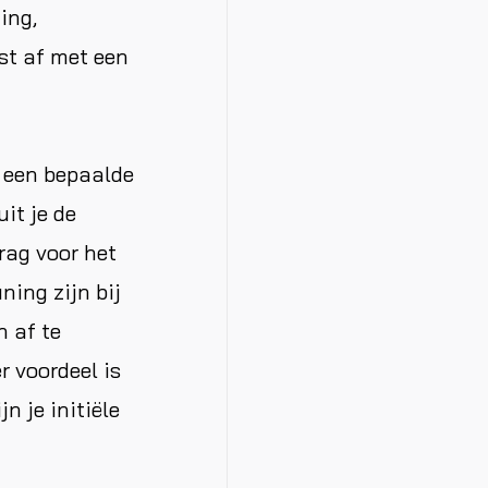
ing,
st af met een
 een bepaalde
it je de
drag voor het
ing zijn bij
n af te
 voordeel is
n je initiële