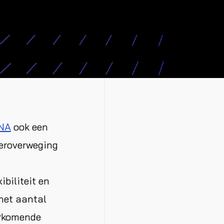
NA
ook een
heroverweging
ibiliteit en
het aantal
orkomende