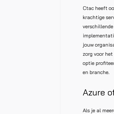
Ctac heeft o
krachtige ser
verschillende
implementati
jouw organisa
zorg voor het
optie profite
en branche.
Azure o
Als je al mee