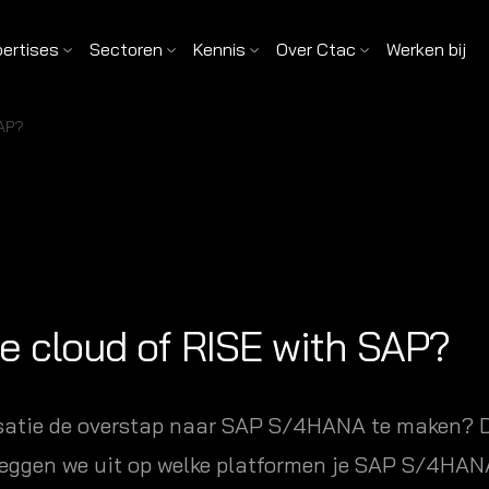
pertises
Sectoren
Kennis
Over Ctac
Werken bij
SAP?
te cloud of RISE with SAP?
satie de overstap naar SAP S/4HANA te maken? Da
g leggen we uit op welke platformen je SAP S/4HAN