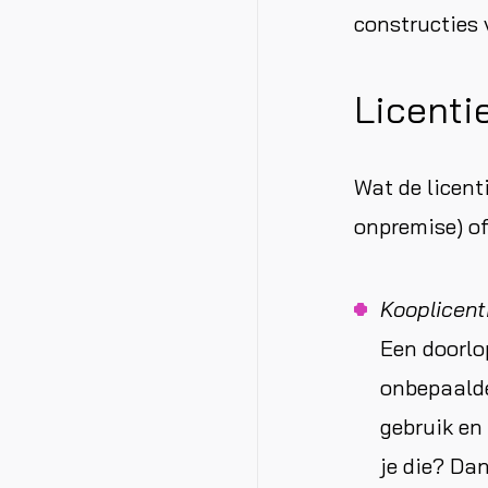
constructies v
Licenti
Wat de licenti
onpremise) o
Kooplicenti
Een doorlo
onbepaalde
gebruik en 
je die? Dan