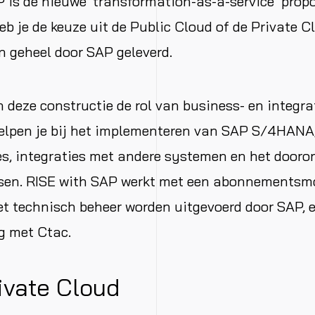
 is de nieuwe ‘transformation-as-a-service’ propo
heb je de keuze uit de Public Cloud of de Private C
 geheel door SAP geleverd.
 deze constructie de rol van business- en integr
helpen je bij het implementeren van SAP S/4HANA
s, integraties met andere systemen en het dooro
ssen. RISE with SAP werkt met een abonnementsm
t technisch beheer worden uitgevoerd door SAP, e
 met Ctac.
ivate Cloud