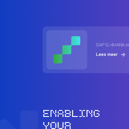
SAP S/4HANA i
Lees meer
ENABLING
YOUR