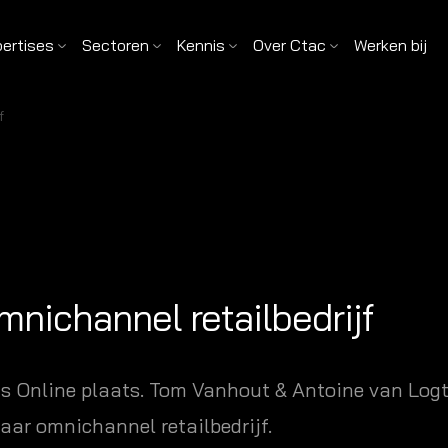
pertises
Sectoren
Kennis
Over Ctac
Werken bij
f
mnichannel retailbedrijf
Online plaats. Tom Vanhout & Antoine van Logte
aar omnichannel retailbedrijf.