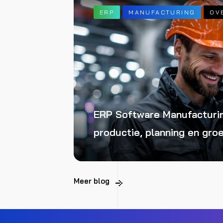
ERP
MANUFACTURING
OV
ERP Software Manufacturin
productie, planning en groe
Meer blog