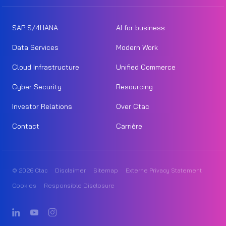
SAP S/4HANA
AI for business
Data Services
Modern Work
Cloud Infrastructure
Unified Commerce
Cyber Security
Resourcing
Investor Relations
Over Ctac
Contact
Carrière
© 2026 Ctac
Disclaimer
Sitemap
Externe Privacy Statement
Cookies
Responsible Disclosure