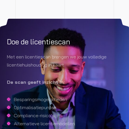
Doe de licentiescan
Met een licentiescan brengen we jouw volledige
licentiehuishouding in kaart.
De scan geeft inzicht in:
Besparingsmogelijkheden
Optimalisatiepunten
Compliance-risico’s
Alternatieve licentiemodellen