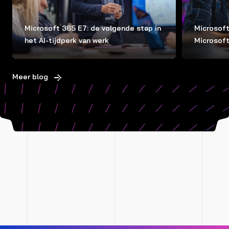
Microsoft 365 E7: de volgende stap in
Microsoft
het AI-tijdperk van werk
Microsof
Meer blog