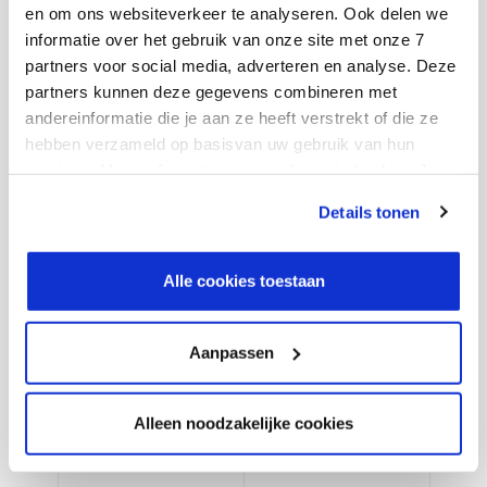
en om ons websiteverkeer te analyseren. Ook delen we
informatie over het gebruik van onze site met onze 7
partners voor social media, adverteren en analyse. Deze
partners kunnen deze gegevens combineren met
andereinformatie die je aan ze heeft verstrekt of die ze
Jouw Microsoft Azure
hebben verzameld op basisvan uw gebruik van hun
licentiepartner
services. Meer informatie over cookies vind je hier. Je
kunt je toestemming intrekken of je cookievoorkeuren
Details tonen
aanpassen via de CO-knop linksonder. Lees meer over
Kies slim. Bespaar structureel. Krijg grip op
hoe wij jouw gegevensverwerken in onze privacy- en
Azure.
cookiestatement.
Alle cookies toestaan
Het Azure-licentielandschap verandert voortdurend.
Aanpassen
Dankzij onze vroege inzichten in prijswijzigingen en
licentieontwikkelingen kunnen we klanten proactief
Alleen noodzakelijke cookies
adviseren én beschermen.