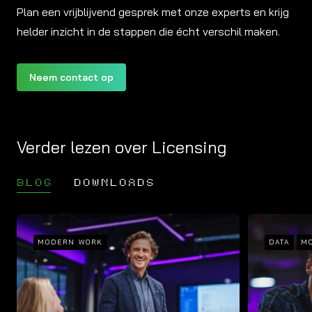
Plan een vrijblijvend gesprek met onze experts en krijg
helder inzicht in de stappen die écht verschil maken.
Neem contact op
Verder lezen over Licensing
BLOG
DOWNLOADS
MODERN WORK
DATA
M