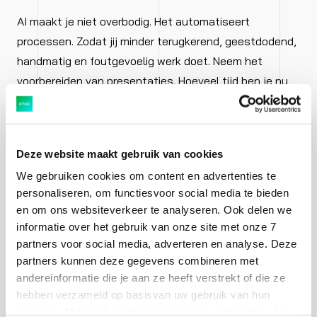
AI maakt je niet overbodig. Het automatiseert
processen. Zodat jij minder terugkerend, geestdodend,
handmatig en foutgevoelig werk doet. Neem het
voorbereiden van presentaties. Hoeveel tijd ben je nu
kwijt om een mooie Powerpoint in elkaar te zetten?
Met Microsoft Copilot kan je die waardevolle tijd in
andere zaken steken. Op basis van een document
Deze website maakt gebruik van cookies
maakt Copilot namelijk een kant-en-klare Powerpoint
We gebruiken cookies om content en advertenties te
voor je. De tijd die je hiermee bespaart kan je steken in
personaliseren, om functiesvoor social media te bieden
werk waar je meer voldoening uithaalt. Zoals
en om ons websiteverkeer te analyseren. Ook delen we
meedenken over verbeteringen binnen je organisatie, of
informatie over het gebruik van onze site met onze 7
strategische keuzes. Zo wordt je werk leuker en
partners voor social media, adverteren en analyse. Deze
uitdagender.
partners kunnen deze gegevens combineren met
andereinformatie die je aan ze heeft verstrekt of die ze
hebben verzameld op basisvan uw gebruik van hun
services. Meer informatie over cookies vind je hier. Je