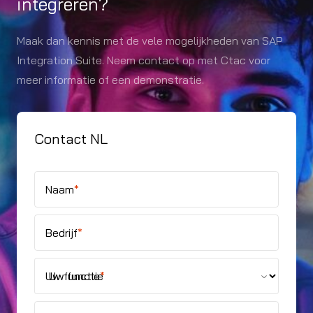
integreren?
Maak dan kennis met de vele mogelijkheden van SAP
Integration Suite. Neem contact op met Ctac voor
meer informatie of een demonstratie.
Contact NL
Naam
*
Bedrijf
*
Uw functie
*