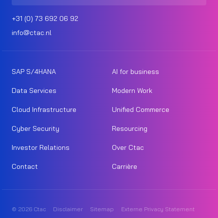
+31 (0) 73 692 06 92
info@ctac.nl
SAP S/4HANA
AI for business
Data Services
Modern Work
Cloud Infrastructure
Unified Commerce
Cyber Security
Resourcing
Investor Relations
Over Ctac
Contact
Carrière
© 2026 Ctac
Disclaimer
Sitemap
Externe Privacy Statement