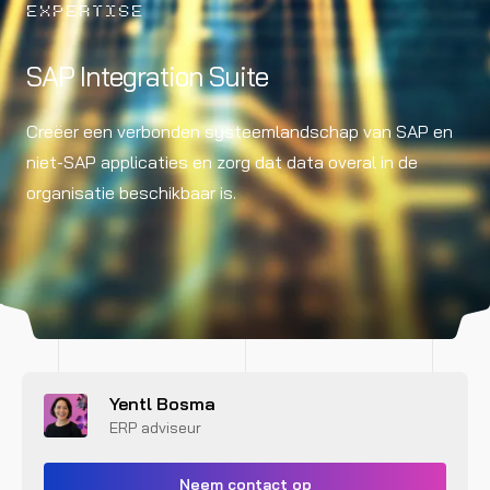
EXPERTISE
SAP Integration Suite
Creëer een verbonden systeemlandschap van SAP en
niet-SAP applicaties en zorg dat data overal in de
organisatie beschikbaar is.
Yentl Bosma
ERP adviseur
Neem contact op