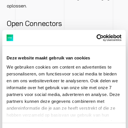
oplossen.
Open Connectors
Met behulp van Open Connectors ontsluit je eenvoudig
cloudapplicaties van andere leveranciers met behulp
van API’s. Er zijn inmiddels Open Connectors voor wel
Deze website maakt gebruik van cookies
170 verschillende cloudapplicaties.
We gebruiken cookies om content en advertenties te
personaliseren, om functiesvoor social media te bieden
Integration Advisor
en om ons websiteverkeer te analyseren. Ook delen we
informatie over het gebruik van onze site met onze 7
partners voor social media, adverteren en analyse. Deze
Door gebruik te maken van machine learning en
partners kunnen deze gegevens combineren met
crowdsourcing kan de Integration Advisor de mapping
andereinformatie die je aan ze heeft verstrekt of die ze
van bron- en doelberichten voor een groot deel
hebben verzameld op basisvan uw gebruik van hun
genereren. Met behulp van deze techniek kunnen
services. Meer informatie over cookies vind je hier. Je
complexe mappings gemiddeld 60% sneller worden