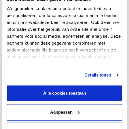
We gebruiken cookies om content en advertenties te
personaliseren, om functiesvoor social media te bieden
Succesverhalen van onze
en om ons websiteverkeer te analyseren. Ook delen we
informatie over het gebruik van onze site met onze 7
klanten
partners voor social media, adverteren en analyse. Deze
partners kunnen deze gegevens combineren met
andereinformatie die je aan ze heeft verstrekt of die ze
Productinformatie die je in meerdere systemen moet
hebben verzameld op basisvan uw gebruik van hun
opzoeken. En dus ook op meerdere plekken moet
services. Meer informatie over cookies vind je hier. Je
actualiseren. Verkeerde gegevens en onbekende
kunt je toestemming intrekken of je cookievoorkeuren
Details tonen
fouten. Is dat jouw situatie? Dan is het knap lastig om
aanpassen via de CO-knop linksonder. Lees meer over
hoe wij jouw gegevensverwerken in onze privacy- en
klanten, collega’s, partners of leveranciers snel te
cookiestatement.
voorzien van de juiste productinformatie. Je bent
Alle cookies toestaan
gelukkig niet de enige die hier tegenaan loopt. Doe dus
je voordeel met de verhalen van organisaties die deze
Aanpassen
uitdagingen al succesvol het hoofd bieden.