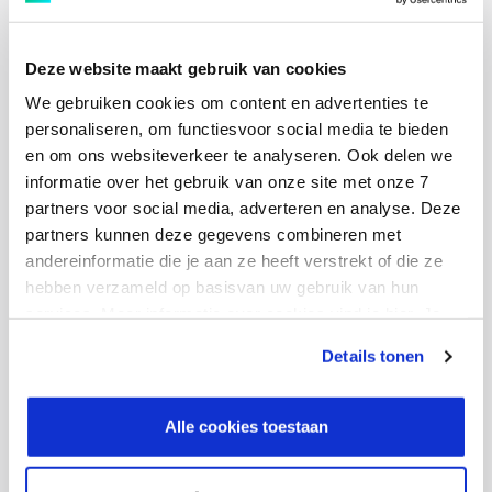
Deze website maakt gebruik van cookies
We gebruiken cookies om content en advertenties te
Danny Pieters, Business Unit Manager Data bij Ctac:
personaliseren, om functiesvoor social media te bieden
en om ons websiteverkeer te analyseren. Ook delen we
We zijn zeer verheugd om deze prijs in ontvangst te
informatie over het gebruik van onze site met onze 7
nemen als erkenning voor onze samenwerking en
partners voor social media, adverteren en analyse. Deze
expertise. We waarderen onze prettige samenwerking
partners kunnen deze gegevens combineren met
met inriver en het feit dat inriver ons benoemt tot een
andereinformatie die je aan ze heeft verstrekt of die ze
van hun strategische partners, waardoor we kunnen
hebben verzameld op basisvan uw gebruik van hun
samenwerken aan continue verbeteringen, zodat we
services. Meer informatie over cookies vind je hier. Je
kunt je toestemming intrekken of je cookievoorkeuren
de ambities van onze klanten kunnen realiseren.
Details tonen
aanpassen via de CO-knop linksonder. Lees meer over
hoe wij jouw gegevensverwerken in onze privacy- en
Over de awards
cookiestatement.
Alle cookies toestaan
De medewerkers van inriver kunnen klanten en partners