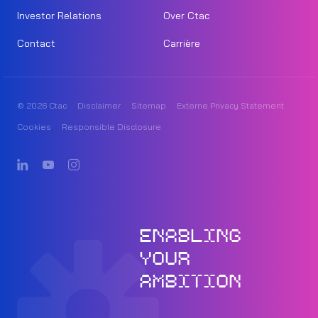
Investor Relations
Over Ctac
Contact
Carrière
© 2026 Ctac
Disclaimer
Sitemap
Externe Privacy Statement
Cookies
Responsible Disclosure
ENABLING
YOUR
AMBITION