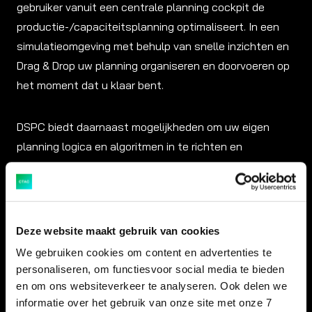
gebruiker vanuit een centrale planning cockpit de
productie-/capaciteitsplanning optimaliseert. In een
simulatieomgeving met behulp van snelle inzichten en
Drag & Drop uw planning organiseren en doorvoeren op
het moment dat u klaar bent.
DSPC biedt daarnaast mogelijkheden om uw eigen
planning logica en algoritmen in te richten en
eenvoudig te gebruiken via actieknoppen.
2. Complexe problemen tackelen
met de 8D (Eight Disciplines)
Deze website maakt gebruik van cookies
methodologie
We gebruiken cookies om content en advertenties te
personaliseren, om functiesvoor social media te bieden
en om ons websiteverkeer te analyseren. Ook delen we
De 8D methodologie biedt een ​​gestructureerde aanpak
informatie over het gebruik van onze site met onze 7
voor het beperken van de impact en oplossen van