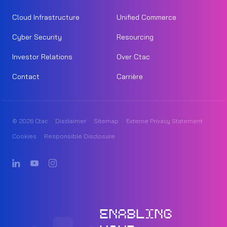
Cloud Infrastructure
Unified Commerce
Cyber Security
Resourcing
Investor Relations
Over Ctac
Contact
Carrière
© 2026 Ctac
Disclaimer
Sitemap
Externe Privacy Statement
Cookies
Responsible Disclosure
ENABLING