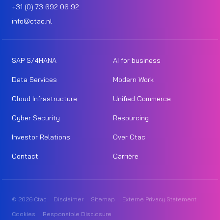
+31 (0) 73 692 06 92
info@ctac.nl
SAP S/4HANA
AI for business
Data Services
Modern Work
Cloud Infrastructure
Unified Commerce
Cyber Security
Resourcing
Investor Relations
Over Ctac
Contact
Carrière
© 2026 Ctac
Disclaimer
Sitemap
Externe Privacy Statement
Cookies
Responsible Disclosure