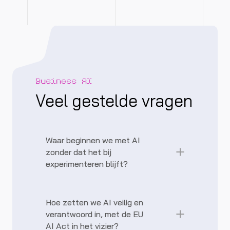
Business AI
Veel gestelde vragen
Waar beginnen we met AI
zonder dat het bij
experimenteren blijft?
Veel organisaties starten
met losse AI-pilots die niet
Hoe zetten we AI veilig en
verder komen dan een proof-
verantwoord in, met de EU
AI Act in het vizier?
of-concept. Zonde. De