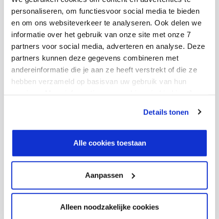
makelaars en adviseurs een
personaliseren, om functiesvoor social media te bieden
team van AI-agents inzet voor
en om ons websiteverkeer te analyseren. Ook delen we
het taxatieproces
informatie over het gebruik van onze site met onze 7
partners voor social media, adverteren en analyse. Deze
partners kunnen deze gegevens combineren met
Samen met Ctac bouwde Adriaan van den Heuvel
andereinformatie die je aan ze heeft verstrekt of die ze
makelaars en adviseurs niet één AI-agent, maar
hebben verzameld op basisvan uw gebruik van hun
een autonoom samenwerkend team van agents.
services. Meer informatie over cookies vind je hier. Je
Elke agent heeft een eigen specialisatie en
kunt je toestemming intrekken of je cookievoorkeuren
Details tonen
verantwoordelijkheid.
aanpassen via de CO-knop linksonder. Lees meer over
hoe wij jouw gegevensverwerken in onze privacy- en
cookiestatement.
Alle cookies toestaan
Lees het verhaal
Aanpassen
Alleen noodzakelijke cookies