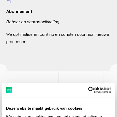
4
Abonnement
Beheer en doorontwikkeling
We optimaliseren continu en schalen door naar nieuwe
processen.
Deze website maakt gebruik van cookies
Hoe Adriaan van den Heuvel
We gebruiken cookies om content en advertenties te