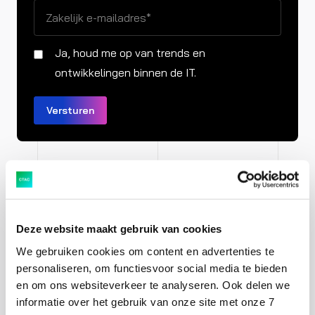
Ja, houd me op van trends en
ontwikkelingen binnen de IT.
Omarm de revolutie
Deze website maakt gebruik van cookies
Het DPP zorgt voor een revolutie op het gebied van
We gebruiken cookies om content en advertenties te
transparantie en databeheer. Belangrijk is om deze
personaliseren, om functiesvoor social media te bieden
vanaf de eerste dag met de hele organisatie te
en om ons websiteverkeer te analyseren. Ook delen we
omarmen. Het is een mogelijkheid om samen te kijken
informatie over het gebruik van onze site met onze 7