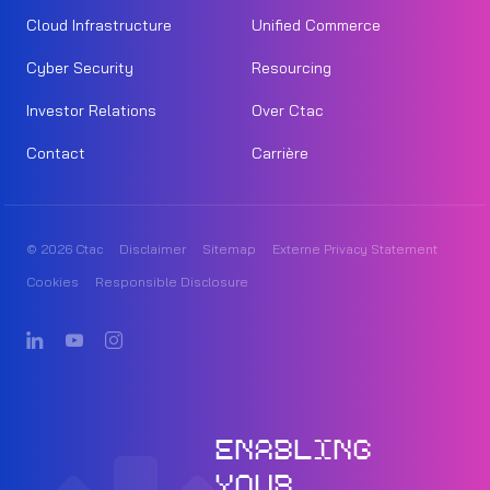
Cloud Infrastructure
Unified Commerce
Cyber Security
Resourcing
Investor Relations
Over Ctac
Contact
Carrière
© 2026 Ctac
Disclaimer
Sitemap
Externe Privacy Statement
Cookies
Responsible Disclosure
ENABLING
YOUR