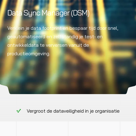
Data Sync Manager (DSM)
Verklein je data footprint en bespaar tijd door snel,
geautomatiseerd en zelfstandig je test- en
ontwikkeldata te verversen vanuit de
productieomgeving.
Vergroot de dataveiligheid in je organisatie