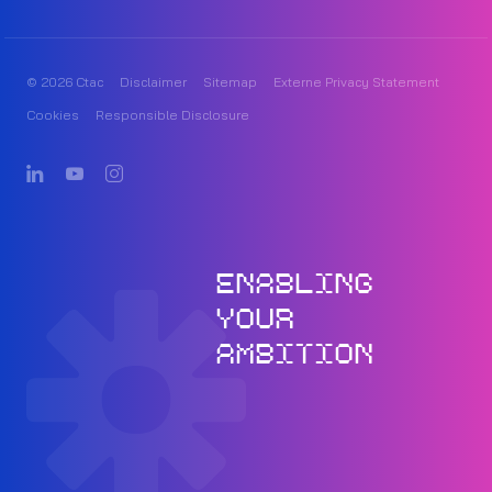
© 2026 Ctac
Disclaimer
Sitemap
Externe Privacy Statement
Cookies
Responsible Disclosure
ENABLING
YOUR
AMBITION