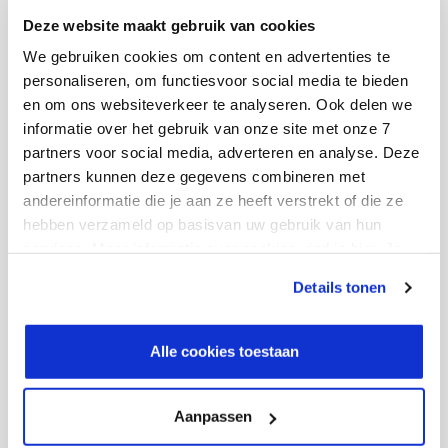
dataobjecten in slechts enkele minuten.
Deze website maakt gebruik van cookies
We gebruiken cookies om content en advertenties te
personaliseren, om functiesvoor social media te bieden
en om ons websiteverkeer te analyseren. Ook delen we
informatie over het gebruik van onze site met onze 7
partners voor social media, adverteren en analyse. Deze
Een oplossing van onze
partners kunnen deze gegevens combineren met
partner EPI-USE Labs
andereinformatie die je aan ze heeft verstrekt of die ze
hebben verzameld op basisvan uw gebruik van hun
services. Meer informatie over cookies vind je hier. Je
Ctac en EPI-USE Labs hebben een hecht
kunt je toestemming intrekken of je cookievoorkeuren
Details tonen
partnership. Samen helpen we klanten hun SAP
aanpassen via de CO-knop linksonder. Lees meer over
landschappen te transformeren en de prestaties,
hoe wij jouw gegevensverwerken in onze privacy- en
cookiestatement.
het beheer en de beveiliging van SAP systemen
Alle cookies toestaan
te optimaliseren. De Data Sync Manager™ draagt
bij aan betere test- en ontwikkeldata voor jouw
Aanpassen
SAP landschap én zorgt voor kostenbesparing.