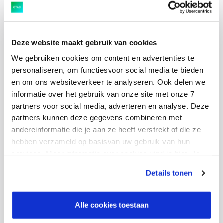
Behoud van winstgevendheid tijdens verdere
transitie organisatie
Gelijkblijvende tot licht stijgende omzet ondanks
Deze website maakt gebruik van cookies
veranderende markt
We gebruiken cookies om content en advertenties te
personaliseren, om functiesvoor social media te bieden
en om ons websiteverkeer te analyseren. Ook delen we
informatie over het gebruik van onze site met onze 7
partners voor social media, adverteren en analyse. Deze
partners kunnen deze gegevens combineren met
andereinformatie die je aan ze heeft verstrekt of die ze
hebben verzameld op basisvan uw gebruik van hun
services. Meer informatie over cookies vind je hier. Je
kunt je toestemming intrekken of je cookievoorkeuren
Details tonen
aanpassen via de CO-knop linksonder. Lees meer over
hoe wij jouw gegevensverwerken in onze privacy- en
cookiestatement.
Alle cookies toestaan