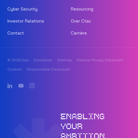
Cyber Security
Resourcing
Investor Relations
Over Ctac
Contact
Carrière
© 2026 Ctac
Disclaimer
Sitemap
Externe Privacy Statement
Cookies
Responsible Disclosure
ENABLING
YOUR
AMBITION