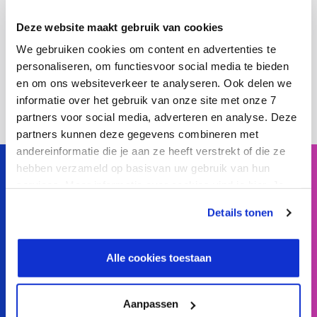
Download persbericht als PDF
Deze website maakt gebruik van cookies
10 maart 2024
We gebruiken cookies om content en advertenties te
personaliseren, om functiesvoor social media te bieden
Download pdf
en om ons websiteverkeer te analyseren. Ook delen we
informatie over het gebruik van onze site met onze 7
partners voor social media, adverteren en analyse. Deze
partners kunnen deze gegevens combineren met
andereinformatie die je aan ze heeft verstrekt of die ze
hebben verzameld op basisvan uw gebruik van hun
services. Meer informatie over cookies vind je hier. Je
kunt je toestemming intrekken of je cookievoorkeuren
Meubelfabriek De Toekomst legt fundament voor
Details tonen
aanpassen via de CO-knop linksonder. Lees meer over
flexibele groei met SAP S/4HANA Public Cloud
hoe wij jouw gegevensverwerken in onze privacy- en
Lees meer
cookiestatement.
Alle cookies toestaan
Waarom business- IT alignment belangrijker is
dan ooit
Aanpassen
Lees meer