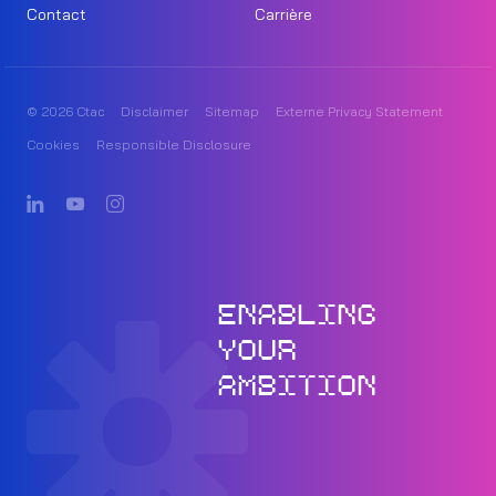
Contact
Carrière
© 2026 Ctac
Disclaimer
Sitemap
Externe Privacy Statement
Cookies
Responsible Disclosure
ENABLING
YOUR
AMBITION