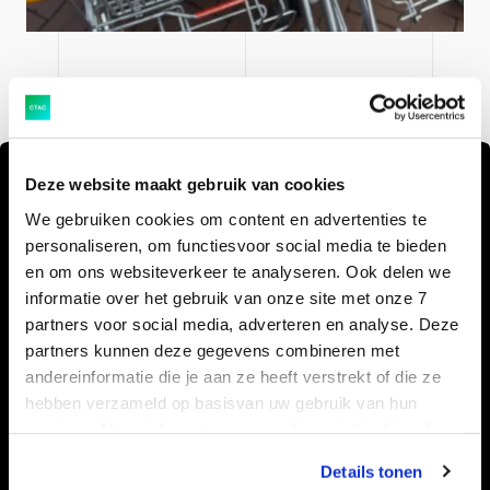
Deze website maakt gebruik van cookies
Het resultaat: makkelijk
We gebruiken cookies om content en advertenties te
downdrillen
personaliseren, om functiesvoor social media te bieden
en om ons websiteverkeer te analyseren. Ook delen we
Tom van der Molen, SAP Finance consultant bij Jumbo,
informatie over het gebruik van onze site met onze 7
partners voor social media, adverteren en analyse. Deze
is erg te spreken over de mogelijkheden op het gebied
partners kunnen deze gegevens combineren met
van
embedded analytics
.
“Soms wil je bepaalde cijfers
andereinformatie die je aan ze heeft verstrekt of die ze
in een rapportage heel specifiek kunnen downdrillen
hebben verzameld op basisvan uw gebruik van hun
om de onderliggende gegevens te bekijken. Dat kan
services. Meer informatie over cookies vind je hier. Je
heel goed met embedded analytics in SAP
kunt je toestemming intrekken of je cookievoorkeuren
Details tonen
S/4HANA.”
Ook Van der Molens collega’s ontdekken
aanpassen via de CO-knop linksonder. Lees meer over