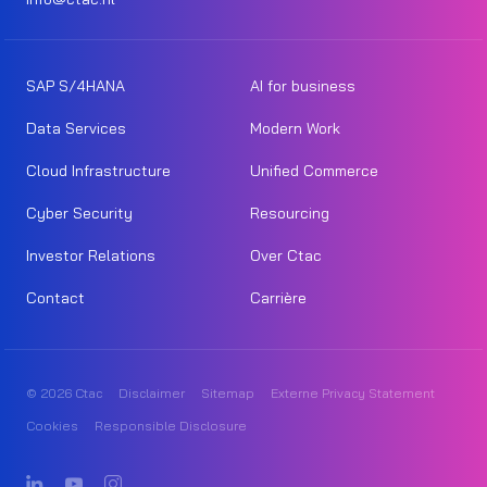
SAP S/4HANA
AI for business
Data Services
Modern Work
Cloud Infrastructure
Unified Commerce
Cyber Security
Resourcing
Investor Relations
Over Ctac
Contact
Carrière
© 2026 Ctac
Disclaimer
Sitemap
Externe Privacy Statement
Cookies
Responsible Disclosure