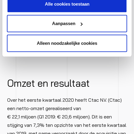
cookiestatement.
overheidsmaatregelen zullen worden
Alle cookies toestaan
afgebouwd. Momenteel merken we dat er bij onze
klanten door de uitbraak van het COVID-19 virus en de
Aanpassen
door de overheid getroffen maatregelen enige
terughoudendheid optreedt ten aanzien van nieuwe
Alleen noodzakelijke cookies
omvangrijke IT-investeringen.
”
Omzet en resultaat
Over het eerste kwartaal 2020 heeft Ctac N.V. (Ctac)
een netto-omzet gerealiseerd van
€ 22,1 miljoen (Q1 2019: € 20,6 miljoen). Dit is een
stijging van 7,3% ten opzichte van het eerste kwartaal
van 2019, met name veroorzaakt door de acquisitie van