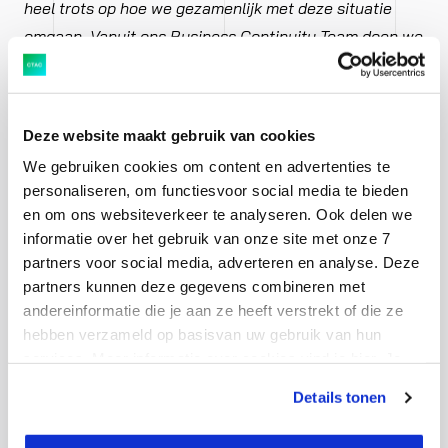
heel trots op hoe we gezamenlijk met deze situatie
omgaan. Vanuit ons Business Continuity Team doen we
er alles aan om onze medewerkers een veilige
werkomgeving te bieden en om onze klanten ook in
deze tijd optimaal te blijven bedienen.
”
Deze website maakt gebruik van cookies
We gebruiken cookies om content en advertenties te
Chief Financial Officer van Ctac Pieter-Paul
personaliseren, om functiesvoor social media te bieden
Saasen: “
De impact en duur van de
en om ons websiteverkeer te analyseren. Ook delen we
overheidsmaatregelen in het kader van COVID-19 zijn
informatie over het gebruik van onze site met onze 7
partners voor social media, adverteren en analyse. Deze
op dit moment niet in te schatten. Dit maakt het nu
partners kunnen deze gegevens combineren met
niet mogelijk om een uitspraak te doen over de
andereinformatie die je aan ze heeft verstrekt of die ze
winstverwachting voor het boekjaar 2020. De
hebben verzameld op basisvan uw gebruik van hun
maatregelen die we eerder hebben aangekondigd
services. Meer informatie over cookies vind je hier. Je
blijven onverminderd van kracht. Daarnaast kijken we
kunt je toestemming intrekken of je cookievoorkeuren
Details tonen
naar de aanpassingen van ons business model en onze
aanpassen via de CO-knop linksonder. Lees meer over
hoe wij jouw gegevensverwerken in onze privacy- en
manier van werken voor de periode waarin de