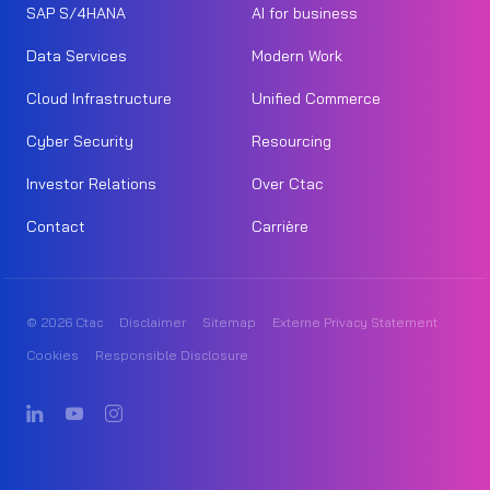
SAP S/4HANA
AI for business
Data Services
Modern Work
Cloud Infrastructure
Unified Commerce
Cyber Security
Resourcing
Investor Relations
Over Ctac
Contact
Carrière
© 2026 Ctac
Disclaimer
Sitemap
Externe Privacy Statement
Cookies
Responsible Disclosure