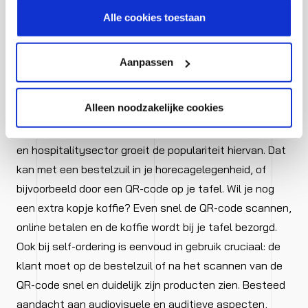
wanneer er echt een verdachte situatie is.
cookiestatement.
Alle cookies toestaan
Aanpassen
7. Zet de stap naar self-ordering
Alleen noodzakelijke cookies
Naast de zelfscan ‘pistolen’ en de zelfscankassa is
ook het self-ordering in opkomst. Met name in de food-
en hospitalitysector groeit de populariteit hiervan. Dat
kan met een bestelzuil in je horecagelegenheid, of
bijvoorbeeld door een QR-code op je tafel. Wil je nog
een extra kopje koffie? Even snel de QR-code scannen,
online betalen en de koffie wordt bij je tafel bezorgd.
Ook bij self-ordering is eenvoud in gebruik cruciaal: de
klant moet op de bestelzuil of na het scannen van de
QR-code snel en duidelijk zijn producten zien. Besteed
aandacht aan audiovisuele en auditieve aspecten,