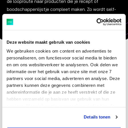
de looproute naar producten die je recept of
boodschappenlijstje compleet maken. Zo wordt self-
service je ideale instrument voor cross-selling en
upselling.
Deze website maakt gebruik van cookies
We gebruiken cookies om content en advertenties te
personaliseren, om functiesvoor social media te bieden
en om ons websiteverkeer te analyseren. Ook delen we
6. Controleer zonder irritatie
informatie over het gebruik van onze site met onze 7
partners voor social media, adverteren en analyse. Deze
Natuurlijk wil je je derving onder controle houden. Vaak
partners kunnen deze gegevens combineren met
andereinformatie die je aan ze heeft verstrekt of die ze
wordt er gebruik gemaakt van een steekproef, maar
hebben verzameld op basisvan uw gebruik van hun
wanneer je deze te vaak uitvoert zal dit zorgen voor
services. Meer informatie over cookies vind je hier. Je
irritatie bij de klant. Maak gebruik van de nieuwste
kunt je toestemming intrekken of je cookievoorkeuren
technieken zoals smart camera’s in combinatie met AI,
Details tonen
aanpassen via de CO-knop linksonder. Lees meer over
waardoor je alleen een controle hoeft uit te voeren
hoe wij jouw gegevensverwerken in onze privacy- en