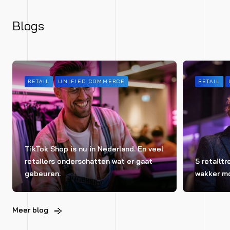
Blogs
RETAIL
UNIFIED COMMERCE
RETAIL
TikTok Shop is nu in Nederland. En veel
retailers onderschatten wat er gaat
5 retailt
gebeuren.
wakker m
Meer blog