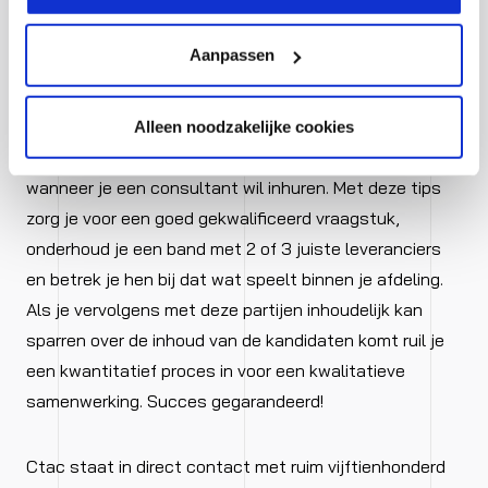
eenvoudiger. Hierdoor mis je geen pareltjes en voorkom
je weer een intake gepland te hebben met een mindere
Aanpassen
kandidaat.
Kortom een goed georganiseerd proces voorkomt
Alleen noodzakelijke cookies
fouten en verlaagd jouw stresslevel als manager
wanneer je een consultant wil inhuren. Met deze tips
zorg je voor een goed gekwalificeerd vraagstuk,
onderhoud je een band met 2 of 3 juiste leveranciers
en betrek je hen bij dat wat speelt binnen je afdeling.
Als je vervolgens met deze partijen inhoudelijk kan
sparren over de inhoud van de kandidaten komt ruil je
een kwantitatief proces in voor een kwalitatieve
samenwerking. Succes gegarandeerd!
Ctac staat in direct contact met ruim vijftienhonderd