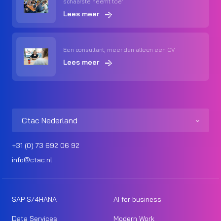
schaarste neemt toe’
Lees meer
Een consultant, meer dan alleen een CV
Lees meer
Ctac Nederland
+31 (0) 73 692 06 92
info@ctac.nl
SAP S/4HANA
AI for business
Data Services
Modern Work