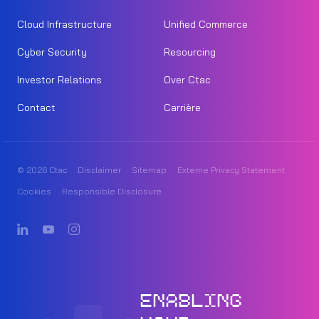
Cloud Infrastructure
Unified Commerce
Cyber Security
Resourcing
Investor Relations
Over Ctac
Contact
Carrière
© 2026 Ctac
Disclaimer
Sitemap
Externe Privacy Statement
Cookies
Responsible Disclosure
ENABLING