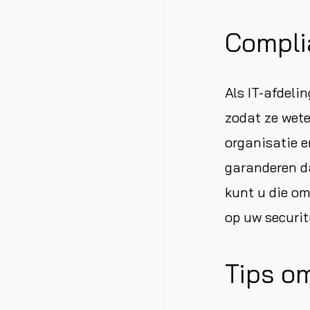
Compli
Als IT-afdeli
zodat ze wete
organisatie e
garanderen d
kunt u die om
op uw securit
Tips o