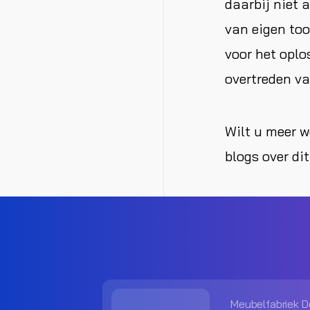
daarbij niet 
van eigen too
voor het oplo
overtreden va
Wilt u meer w
blogs over di
Meubelfabriek D