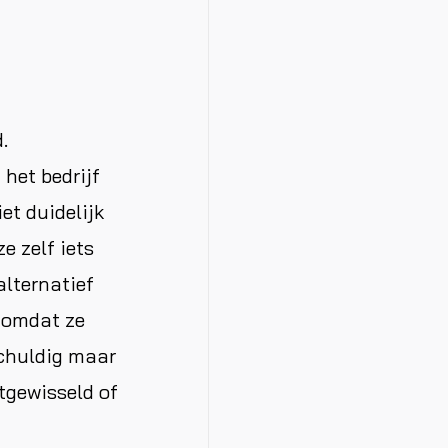
.
het bedrijf
et duidelijk
e zelf iets
lternatief
 omdat ze
schuldig maar
itgewisseld of