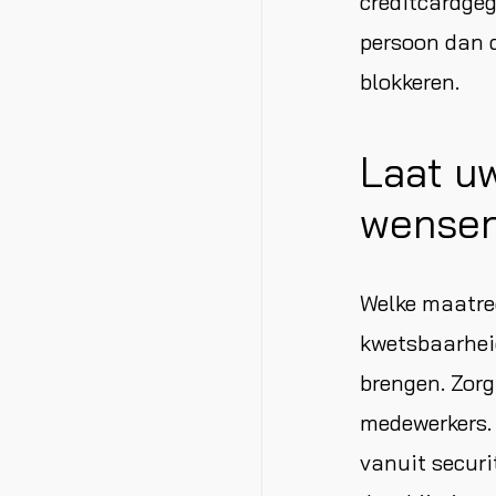
creditcardge
persoon dan d
blokkeren.
Laat u
wensen
Welke maatreg
kwetsbaarhei
brengen. Zor
medewerkers.
vanuit securi