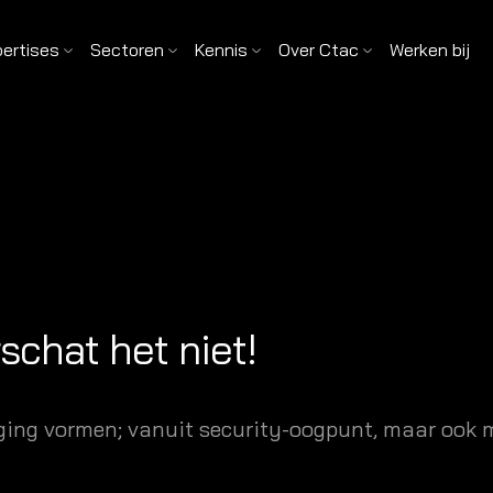
pertises
Sectoren
Kennis
Over Ctac
Werken bij
chat het niet!
ging vormen; vanuit security-oogpunt, maar ook m