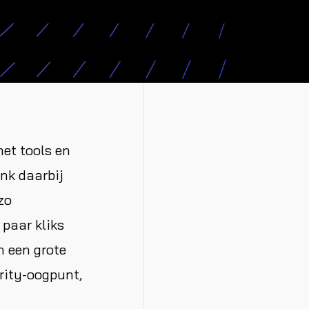
met tools en
enk daarbij
zo
paar kliks
n een grote
rity-oogpunt,