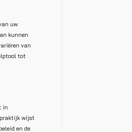
 van uw
 van kunnen
variëren van
lptool tot
 in
raktijk wijst
beleid en de