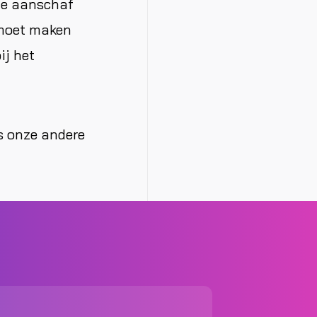
 de aanschaf
 moet maken
ij het
s onze andere