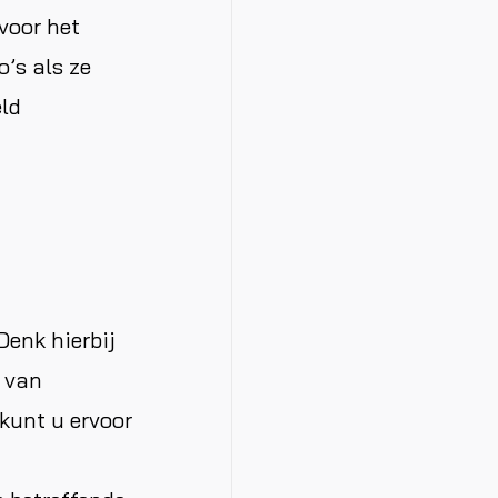
voor het
o’s als ze
eld
Denk hierbij
n van
kunt u ervoor