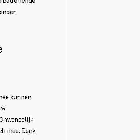
 betreffende
zenden
e
 mee kunnen
uw
 Onwenselijk
ich mee. Denk