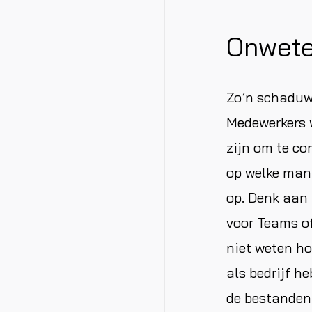
Onwete
Zo’n schaduw
Medewerkers w
zijn om te co
op welke mani
op. Denk aan
voor Teams o
niet weten ho
als bedrijf h
de bestanden 