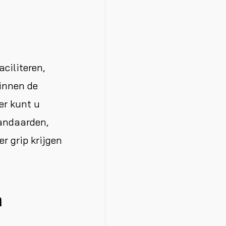
ciliteren,
binnen de
er kunt u
tandaarden,
r grip krijgen
n