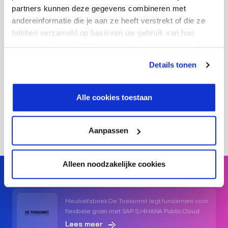
partners kunnen deze gegevens combineren met
andereinformatie die je aan ze heeft verstrekt of die ze
hebben verzameld op basisvan uw gebruik van hun
services. Meer informatie over cookies vind je hier. Je
kunt je toestemming intrekken of je cookievoorkeuren
Details tonen
aanpassen via de CO-knop linksonder. Lees meer over
Hou me op de hoogte van dit event en
hoe wij jouw gegevensverwerken in onze privacy- en
nieuws over Modern Work & Microsoft.
cookiestatement.
Alle cookies toestaan
Aanpassen
Alleen noodzakelijke cookies
Meubelfabriek De Toekomst legt fundament voor
flexibele groei met SAP S/4HANA Public Cloud
Lees meer