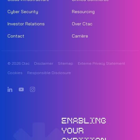
Cyber Security
Resourcing
Investor Relations
Over Ctac
Contact
Carrière
© 2026 Ctac
Disclaimer
Sitemap
Externe Privacy Statement
Cookies
Responsible Disclosure
ENABLING
YOUR