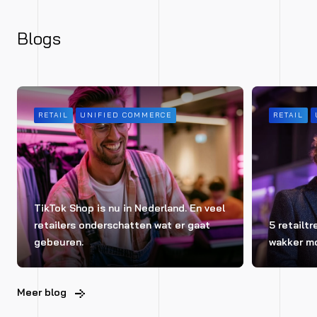
Blogs
RETAIL
UNIFIED COMMERCE
RETAIL
TikTok Shop is nu in Nederland. En veel
retailers onderschatten wat er gaat
5 retailt
gebeuren.
wakker m
Meer blog