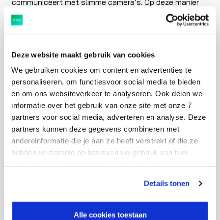
communiceert met slimme camera’s. Op deze manier
krijgt het AI-systeem input vanuit XV om te valideren
of het juiste artikel al dan niet gescand is.
Deze website maakt gebruik van cookies
Deze inzet van techniek creëert kansen voor retailers
We gebruiken cookies om content en advertenties te
om vele malen minder afhankelijk te zijn van de
personaliseren, om functiesvoor social media te bieden
reguliere willekeurige steekproeven. Door de inzet van
en om ons websiteverkeer te analyseren. Ook delen we
AI kan je dus direct de klant of het winkelpersoneel
informatie over het gebruik van onze site met onze 7
informeren over een gemaakte scanfout. Dit leidt tot
partners voor social media, adverteren en analyse. Deze
gerichtere interventies vanuit het winkelpersoneel,
partners kunnen deze gegevens combineren met
andereinformatie die je aan ze heeft verstrekt of die ze
minder onnodige steekproeven, lagere mate van
hebben verzameld op basisvan uw gebruik van hun
klantirritatie en een vermindering van onnodig
services. Meer informatie over cookies vind je hier. Je
tijdverlies van de medewerker.
kunt je toestemming intrekken of je cookievoorkeuren
Details tonen
aanpassen via de CO-knop linksonder. Lees meer over
Wat tot slot goed is om te weten: de slimme camera
hoe wij jouw gegevensverwerken in onze privacy- en
cookiestatement.
software voldoet volledig aan de AVG-wetgeving en
Alle cookies toestaan