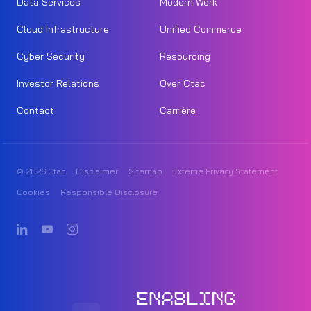
Data Services
Modern Work
Cloud Infrastructure
Unified Commerce
Cyber Security
Resourcing
Investor Relations
Over Ctac
Contact
Carrière
© 2026 Ctac
Disclaimer
Sitemap
Externe Privacy Statement
Cookies
Responsible Disclosure
ENABLING