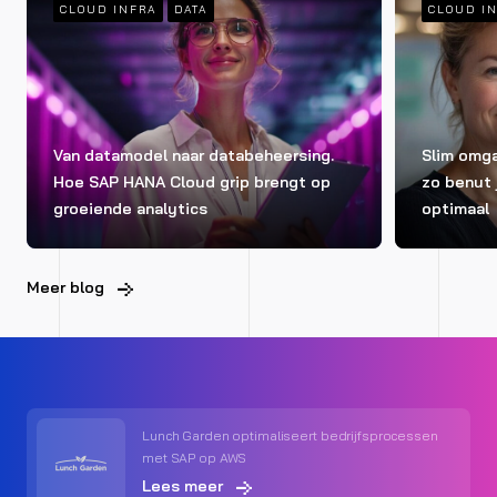
CLOUD INFRA
DATA
CLOUD I
Van datamodel naar databeheersing.
Slim omg
Hoe SAP HANA Cloud grip brengt op
zo benut 
groeiende analytics
optimaal
Meer blog
Lunch Garden optimaliseert bedrijfsprocessen
met SAP op AWS
Lees meer