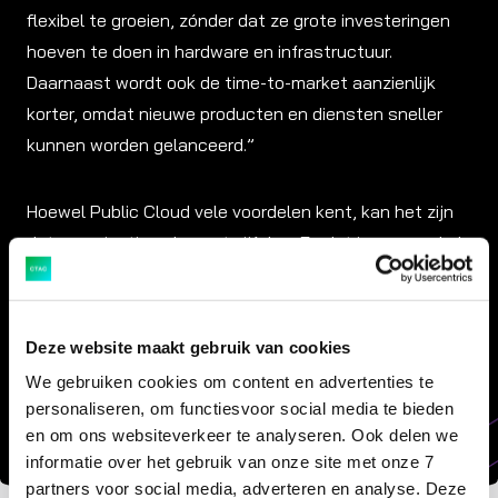
flexibel te groeien, zónder dat ze grote investeringen
hoeven te doen in hardware en infrastructuur.
Daarnaast wordt ook de time-to-market aanzienlijk
korter, omdat nieuwe producten en diensten sneller
kunnen worden gelanceerd.”
Hoewel Public Cloud vele voordelen kent, kan het zijn
dat organisaties alsnog twijfelen. En dat is geen enkel
probleem, want dankzij de hybride cloud kun je ook
voor het beste van twee werelden kiezen. Berkel: “De
hybride cloud combineert de voordelen van Private
Deze website maakt gebruik van cookies
Cloud en Public Cloud. Dat biedt organisaties meer
We gebruiken cookies om content en advertenties te
flexibiliteit en controle over de gegevens en applicaties
personaliseren, om functiesvoor social media te bieden
die ze gebruiken.”
en om ons websiteverkeer te analyseren. Ook delen we
informatie over het gebruik van onze site met onze 7
partners voor social media, adverteren en analyse. Deze