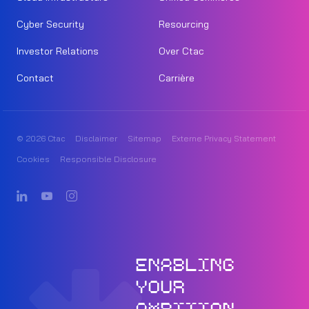
Cyber Security
Resourcing
Investor Relations
Over Ctac
Contact
Carrière
© 2026 Ctac
Disclaimer
Sitemap
Externe Privacy Statement
Cookies
Responsible Disclosure
ENABLING
YOUR